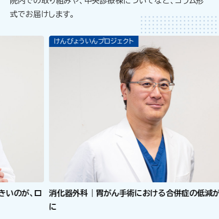
院内での取り組みや、中央診療棟についてなど、コラム形
式でお届けします。
けんびょういんプロジェクト
、ロ
消化器外科｜胃がん手術における合併症の低減が可能
泌
に
非