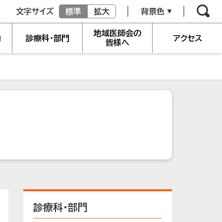
文字サイズ
標準
拡大
背景色
地域医師会の
内
診療科・部門
アクセス
皆様へ
診療科・部門