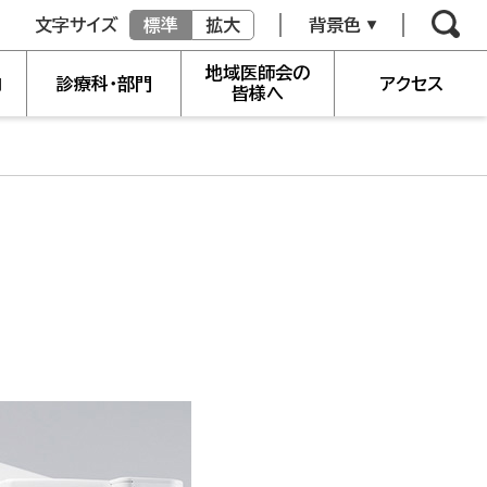
文字サイズ
標準
拡大
背景色
地域医師会の
内
診療科・部門
アクセス
皆様へ