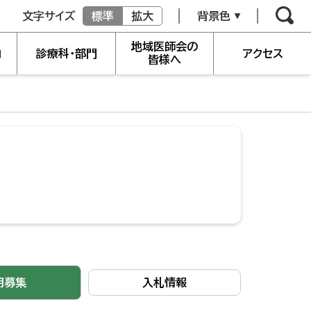
文字サイズ
標準
拡大
背景色
地域医師会の
内
診療科・部門
アクセス
皆様へ
用募集
入札情報