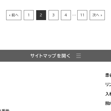
…
« 前へ
1
2
3
4
11
次へ »
サイトマップを開く
患
リ
入
院
1番地