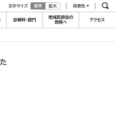
文字サイズ
標準
拡大
背景色
地域医師会の
内
診療科・部門
アクセス
皆様へ
した