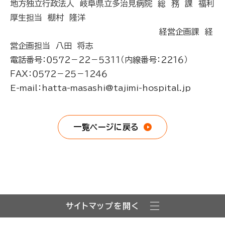
地方独立行政法人 岐阜県立多治見病院 総 務 課 福利
厚生担当 棚村 隆洋
経営企画課 経
営企画担当 八田 将志
電話番号：０５７２－２２－５３１１（内線番号：２２１６）
ＦＡＸ：０５７２－２５－１２４６
E-mail：hatta-masashi@tajimi-hospital.jp
一覧ページに戻る
サイトマップを開く